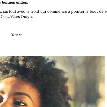
de
bonnes ondes
.
s, surtout avec le froid qui commence à pointer le bout de 
«
Good Vibes Only »
.
🌸
🌸
🌸