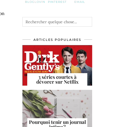
BLOGLOVIN
PINTEREST
EMAIL
son
ARTICLES POPULAIRES
3 séries courtes à
dévorer sur Netflix
Pourquoi tenir un journal
intime?