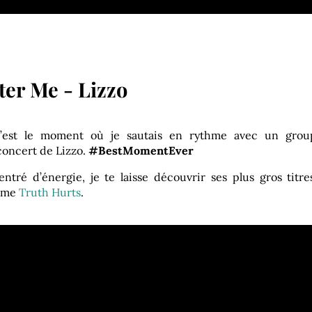
er Me - Lizzo
c’est le moment où je sautais en rythme avec un grou
concert de Lizzo.
#BestMomentEver
tré d’énergie, je te laisse découvrir ses plus gros titre
sime
Truth Hurts
.