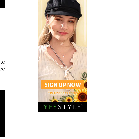
 te
ec