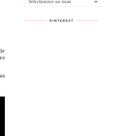
PINTEREST
 de
hez
ais