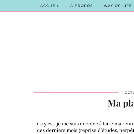
ACCUEIL
A PROPOS
WAY OF LIFE
1 OCT
Ma pl
Ca y est, je me suis décidée à faire ma rentré
ces derniers mois (reprise d’études, perpé